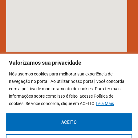
DESENVOLVIDO POR CR2
Valorizamos sua privacidade
Nós usamos cookies para melhorar sua experiência de
navegação no portal. Ao utilizar nosso portal, você concorda
Muito mais que
criar site
ou
sistema para prefeituras
! Realizamos
com a política de monitoramento de cookies. Para ter mais
uma
assessoria
completa, onde garantimos em contrato que todas
informações sobre como isso é feito, acesse Política de
as exigências das
leis de transparência pública
serão atendidas.
cookies. Se você concorda, clique em ACEITO
Leia Mais
Conheça o
PNTP
e o
Radar da Transparência Pública
ACEITO